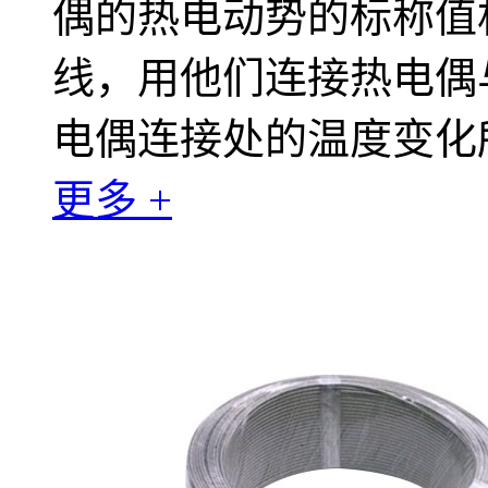
偶的热电动势的标称值
线，用他们连接热电偶
电偶连接处的温度变化
更多 +