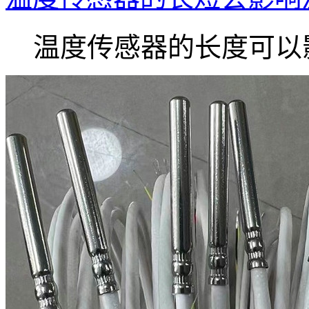
温度传感器的长度可以影.