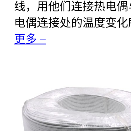
线，用他们连接热电偶
电偶连接处的温度变化
更多 +