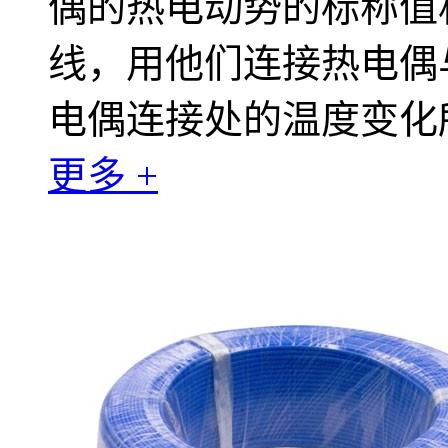
偶的热电动势的标称值
线，用他们连接热电偶
电偶连接处的温度变化
更多 +