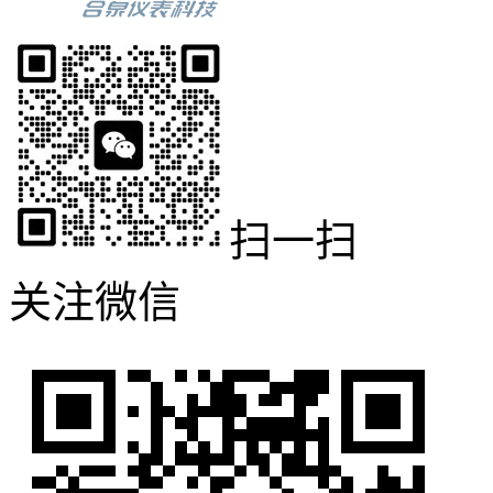
扫一扫
关注微信