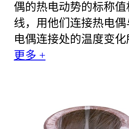
偶的热电动势的标称值
线，用他们连接热电偶
电偶连接处的温度变化
更多 +