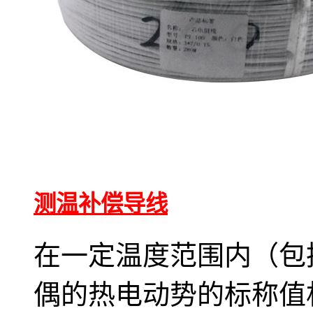
测温补偿导线
在一定温度范围内（包
偶的热电动势的标称值