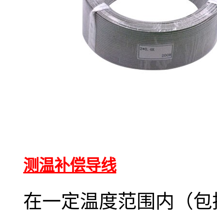
测温补偿导线
在一定温度范围内（包