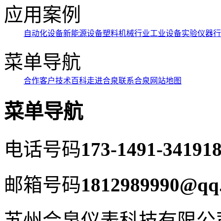
应用案例
自动化设备
新能源设备
塑料机械行业
工业设备
实验仪器行
菜单导航
合作客户
技术百科
走进合泉
联系合泉
网站地图
菜单导航
电话号码
173-1491-3419
18
邮箱号码
1812989990@qq
苏州合泉仪表科技有限公