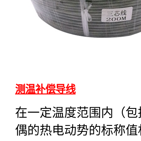
测温补偿导线
在一定温度范围内（包
偶的热电动势的标称值